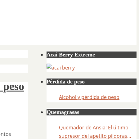
Acai Berry Extreme
Pérdida de peso
 peso
Alcohol y pérdida de peso
Quemagrasas
Quemador de Ansia: El último
entos
supresor del apetito píldoras