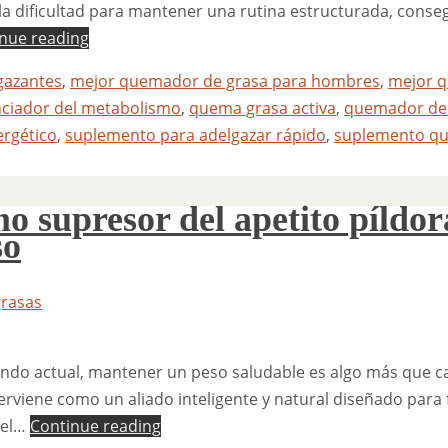
y la dificultad para mantener una rutina estructurada, conseg
nue reading
gazantes
,
mejor quemador de grasa para hombres
,
mejor 
ciador del metabolismo
,
quema grasa activa
,
quemador de
rgético
,
suplemento para adelgazar rápido
,
suplemento q
o supresor del apetito píldor
so
rasas
undo actual, mantener un peso saludable es algo más que ca
terviene como un aliado inteligente y natural diseñado para 
 el…
Continue reading