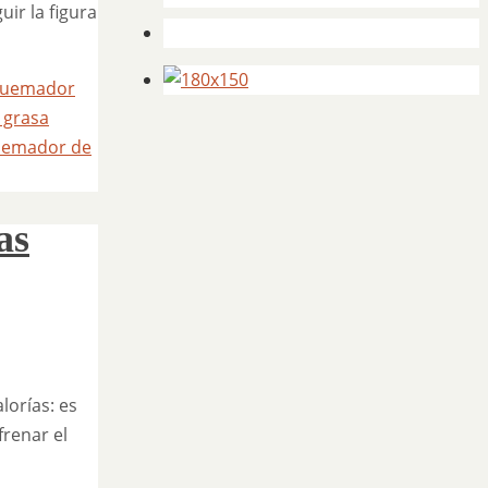
uir la figura
para un mejor control de peso
quemador
 grasa
uemador de
as
lorías: es
frenar el