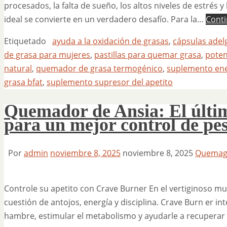
procesados, la falta de sueño, los altos niveles de estrés 
ideal se convierte en un verdadero desafío. Para la…
Conti
Etiquetado
ayuda a la oxidación de grasas
,
cápsulas adel
de grasa para mujeres
,
pastillas para quemar grasa
,
poten
natural
,
quemador de grasa termogénico
,
suplemento ene
grasa bfat
,
suplemento supresor del apetito
Quemador de Ansia: El últim
para un mejor control de pe
Por
admin
noviembre 8, 2025
noviembre 8, 2025
Quemag
Controle su apetito con Crave Burner En el vertiginoso m
cuestión de antojos, energía y disciplina. Crave Burn er in
hambre, estimular el metabolismo y ayudarle a recuperar